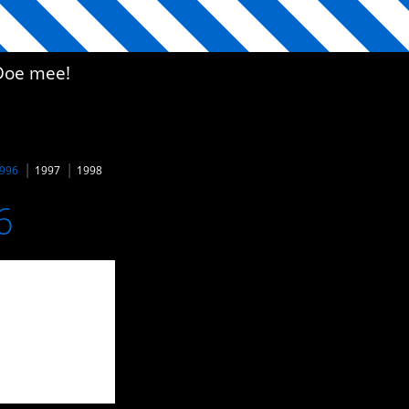
Doe mee!
996
1997
1998
6