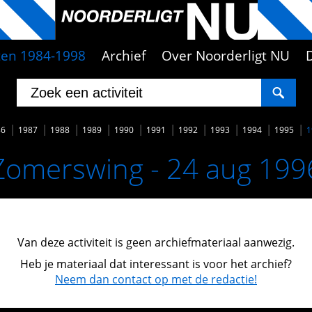
iten 1984-1998
Archief
Over Noorderligt NU
86
1987
1988
1989
1990
1991
1992
1993
1994
1995
1
Zomerswing - 24 aug 199
Van deze activiteit is geen archiefmateriaal aanwezig.
Heb je materiaal dat interessant is voor het archief?
Neem dan contact op met de redactie!