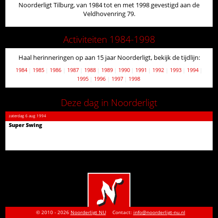
Noorderligt Tilburg, van 1984 tot en met 1998 gevestigd aan de
Veldhovenring 79.
Activiteiten 1984-1998
Haal herinneringen op aan 15 jaar Noorderligt, bekijk de tijdlijn:
1984
1985
1986
1987
1988
1989
1990
1991
1992
1993
1994
1995
1996
1997
1998
Deze dag in Noorderligt
zaterdag
6 aug
1994
Super Swing
© 2010 - 2026
Noorderligt NU
Contact:
info@noorderligt-nu.nl