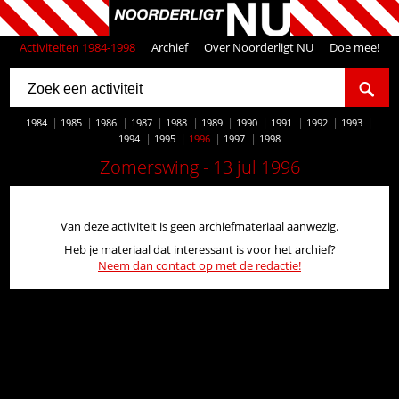
Activiteiten 1984-1998
Archief
Over Noorderligt NU
Doe mee!
1984
1985
1986
1987
1988
1989
1990
1991
1992
1993
1994
1995
1996
1997
1998
Zomerswing - 13 jul 1996
Van deze activiteit is geen archiefmateriaal aanwezig.
Heb je materiaal dat interessant is voor het archief?
Neem dan contact op met de redactie!