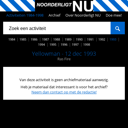
Activiteiten 1984-1998
Archief
Over Noorderligt NU
Doe mee!
1984
1985
1986
1987
1988
1989
1990
1991
1992
1993
1994
1995
1996
1997
1998
Yellowman - 12 dec 1993
Ras Fire
Van deze activiteit is geen archiefmateriaal aanwezig.
Heb je materiaal dat interessant is voor het archief?
Neem dan contact op met de redactie!