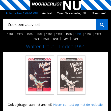
Activiteiten 1984-1998
Archief
Over Noorderligt NU
Doe mee!
1984
1985
1986
1987
1988
1989
1990
1991
1992
1993
1994
1995
1996
1997
1998
Walter Trout - 17 dec 1991
Ook bijdragen aan het archief?
Neem contact op met de redactie!