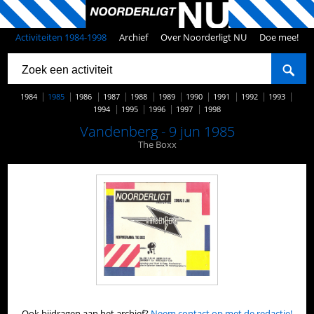
Activiteiten 1984-1998
Archief
Over Noorderligt NU
Doe mee!
1984
1985
1986
1987
1988
1989
1990
1991
1992
1993
1994
1995
1996
1997
1998
Vandenberg - 9 jun 1985
The Boxx
Ook bijdragen aan het archief?
Neem contact op met de redactie!