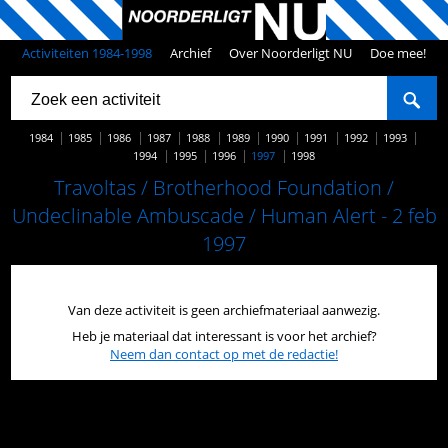
Activiteiten 1984-1998
Archief
Over Noorderligt NU
Doe mee!
1984
1985
1986
1987
1988
1989
1990
1991
1992
1993
1994
1995
1996
1997
1998
Travoltas / Brotherhood Foundation /
Undeclinable Ambuscade / Human Alert - 2 feb
1997
Van deze activiteit is geen archiefmateriaal aanwezig.
Heb je materiaal dat interessant is voor het archief?
Neem dan contact op met de redactie!