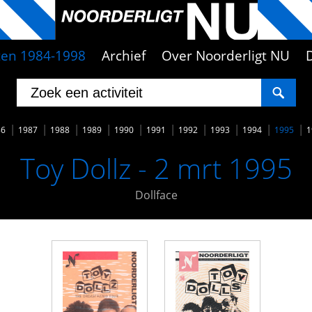
iten 1984-1998
Archief
Over Noorderligt NU
86
1987
1988
1989
1990
1991
1992
1993
1994
1995
1
Toy Dollz - 2 mrt 1995
Dollface