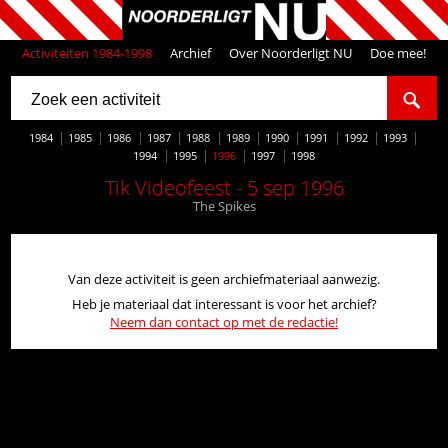
Activiteiten 1984-1998
Archief
Over Noorderligt NU
Doe mee!
1984
1985
1986
1987
1988
1989
1990
1991
1992
1993
1994
1995
1996
1997
1998
Tik Videofeest - 5 sep 1996
The Spikes
Van deze activiteit is geen archiefmateriaal aanwezig.
Heb je materiaal dat interessant is voor het archief?
Neem dan contact op met de redactie!