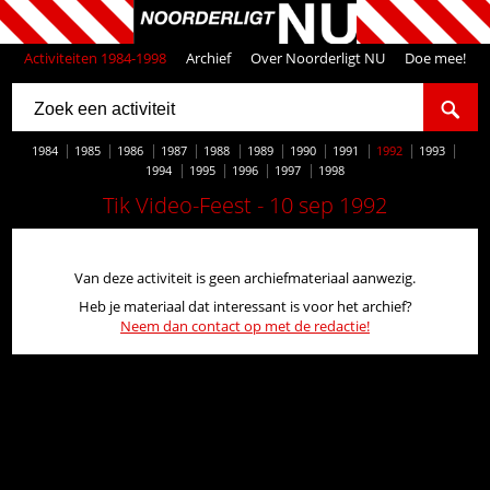
Activiteiten 1984-1998
Archief
Over Noorderligt NU
Doe mee!
1984
1985
1986
1987
1988
1989
1990
1991
1992
1993
1994
1995
1996
1997
1998
Tik Video-Feest - 10 sep 1992
Van deze activiteit is geen archiefmateriaal aanwezig.
Heb je materiaal dat interessant is voor het archief?
Neem dan contact op met de redactie!