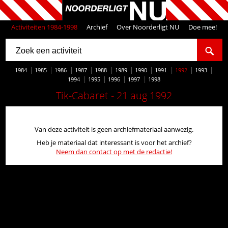
Activiteiten 1984-1998
Archief
Over Noorderligt NU
Doe mee!
1984
1985
1986
1987
1988
1989
1990
1991
1992
1993
1994
1995
1996
1997
1998
Tik-Cabaret - 21 aug 1992
Van deze activiteit is geen archiefmateriaal aanwezig.
Heb je materiaal dat interessant is voor het archief?
Neem dan contact op met de redactie!