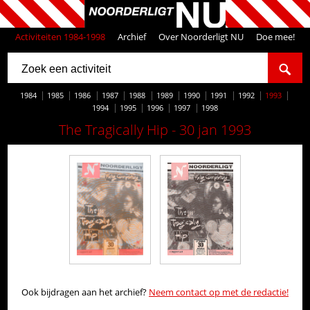
Activiteiten 1984-1998
Archief
Over Noorderligt NU
Doe mee!
1984
1985
1986
1987
1988
1989
1990
1991
1992
1993
1994
1995
1996
1997
1998
The Tragically Hip - 30 jan 1993
Ook bijdragen aan het archief?
Neem contact op met de redactie!