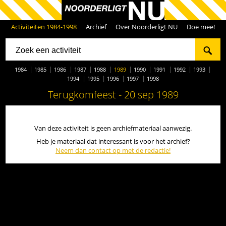
Activiteiten 1984-1998
Archief
Over Noorderligt NU
Doe mee!
1984
1985
1986
1987
1988
1989
1990
1991
1992
1993
1994
1995
1996
1997
1998
Terugkomfeest - 20 sep 1989
Van deze activiteit is geen archiefmateriaal aanwezig.
Heb je materiaal dat interessant is voor het archief?
Neem dan contact op met de redactie!