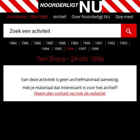
Activiteiten 1984-1998
Archief
Over Noorderligt NU
Doe mee!
1984
1985
1986
1987
1988
1989
1990
1991
1992
1993
1994
1995
1996
1997
1998
Ten Sharp - 24 okt 1996
Van deze activiteit is geen archiefmateriaal aanwezig.
Heb je materiaal dat interessant is voor het archief?
Neem dan contact op met de redactie!