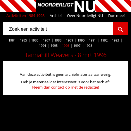
Activiteiten 1984-1998
Archief
Over Noorderligt NU
Doe mee!
1984
1985
1986
1987
1988
1989
1990
1991
1992
1993
1994
1995
1996
1997
1998
Tannahill Weavers - 8 mrt 1996
Van deze activiteit is geen archiefmateriaal aanwezig.
Heb je materiaal dat interessant is voor het archief?
Neem dan contact op met de redactie!