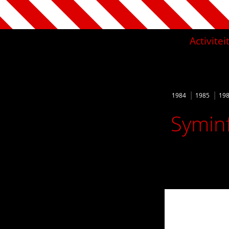
Activite
1984
1985
19
Syminf