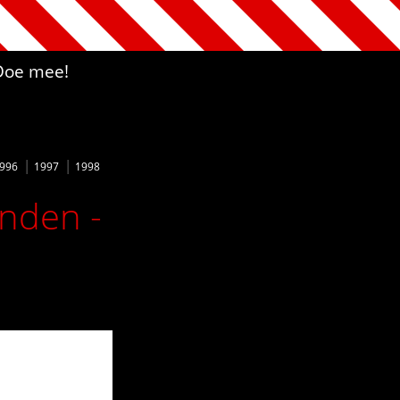
Doe mee!
996
1997
1998
anden -