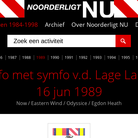
iten 1984-1998
Archief
Over Noorderligt NU
86
1987
1988
1989
1990
1991
1992
1993
1994
1995
1
o met symfo v.d. Lage L
16 jun 1989
Now / Eastern Wind / Odyssice / Egdon Heath