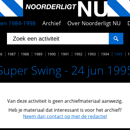
iten 1984-1998
Archief
Over Noorderligt NU
86
1987
1988
1989
1990
1991
1992
1993
1994
1995
1
Super Swing - 24 jun 199
Van deze activiteit is geen archiefmateriaal aanwezig.
Heb je materiaal dat interessant is voor het archief?
Neem dan contact op met de redactie!