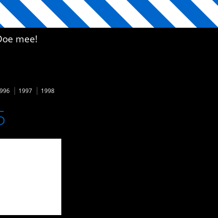
Doe mee!
996
1997
1998
5