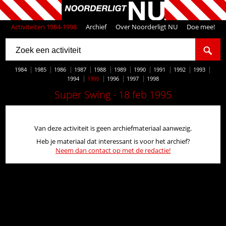
Activiteiten 1984-1998
Archief
Over Noorderligt NU
Doe mee!
1984
1985
1986
1987
1988
1989
1990
1991
1992
1993
1994
1995
1996
1997
1998
Super Swing - 18 feb 1995
Van deze activiteit is geen archiefmateriaal aanwezig.
Heb je materiaal dat interessant is voor het archief?
Neem dan contact op met de redactie!