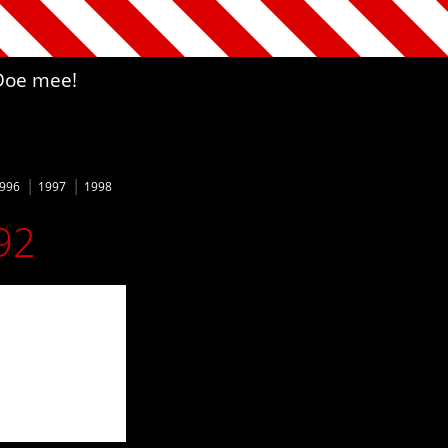
Doe mee!
996
1997
1998
92