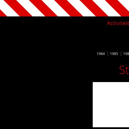
Activite
1984
1985
19
S