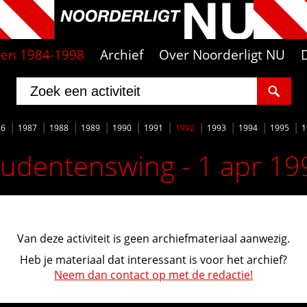
iten 1984-1998
Archief
Over Noorderligt NU
86
1987
1988
1989
1990
1991
1992
1993
1994
1995
1
tudentenswing - 1 apr 19
Van deze activiteit is geen archiefmateriaal aanwezig.
Heb je materiaal dat interessant is voor het archief?
Neem dan contact op met de redactie!