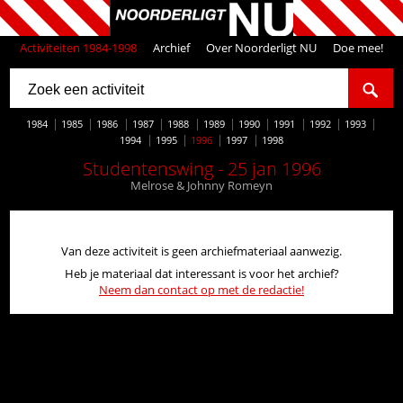
Activiteiten 1984-1998
Archief
Over Noorderligt NU
Doe mee!
1984
1985
1986
1987
1988
1989
1990
1991
1992
1993
1994
1995
1996
1997
1998
Studentenswing - 25 jan 1996
Melrose & Johnny Romeyn
Van deze activiteit is geen archiefmateriaal aanwezig.
Heb je materiaal dat interessant is voor het archief?
Neem dan contact op met de redactie!