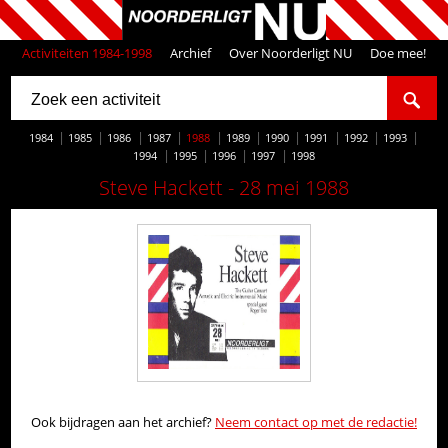
Activiteiten 1984-1998
Archief
Over Noorderligt NU
Doe mee!
1984
1985
1986
1987
1988
1989
1990
1991
1992
1993
1994
1995
1996
1997
1998
Steve Hackett - 28 mei 1988
Ook bijdragen aan het archief?
Neem contact op met de redactie!