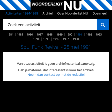
Activiteiten 1984-1998
Archief
Over Noorderligt NU
Doe mee!
1984
1985
1986
1987
1988
1989
1990
1991
1992
1993
1994
1995
1996
1997
1998
Soul Funk Revival - 25 mei 1991
Van deze activiteit is geen archiefmateriaal aanwezig.
Heb je materiaal dat interessant is voor het archief?
Neem dan contact op met de redactie!