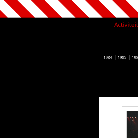
Activite
1984
1985
19