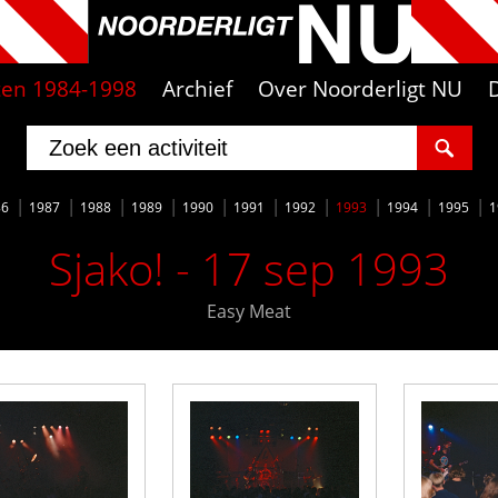
iten 1984-1998
Archief
Over Noorderligt NU
86
1987
1988
1989
1990
1991
1992
1993
1994
1995
1
Sjako! - 17 sep 1993
Easy Meat