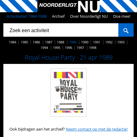
Activiteiten 1984-1998
Archief
Over Noorderligt NU
Doe mee!
1984
1985
1986
1987
1988
1989
1990
1991
1992
1993
1994
1995
1996
1997
1998
Royal House Party - 21 apr 1989
Ook bijdragen aan het archief?
Neem contact op met de redactie!