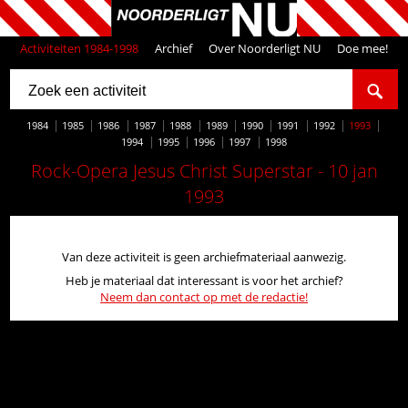
Activiteiten 1984-1998
Archief
Over Noorderligt NU
Doe mee!
1984
1985
1986
1987
1988
1989
1990
1991
1992
1993
1994
1995
1996
1997
1998
Rock-Opera Jesus Christ Superstar - 10 jan
1993
Van deze activiteit is geen archiefmateriaal aanwezig.
Heb je materiaal dat interessant is voor het archief?
Neem dan contact op met de redactie!