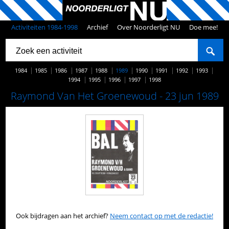
Activiteiten 1984-1998
Archief
Over Noorderligt NU
Doe mee!
1984
1985
1986
1987
1988
1989
1990
1991
1992
1993
1994
1995
1996
1997
1998
Raymond Van Het Groenewoud - 23 jun 1989
Ook bijdragen aan het archief?
Neem contact op met de redactie!