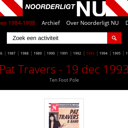
iten 1984-1998
Archief
Over Noorderligt NU
86
1987
1988
1989
1990
1991
1992
1993
1994
1995
1
Pat Travers - 19 dec 199
Ten Foot Pole