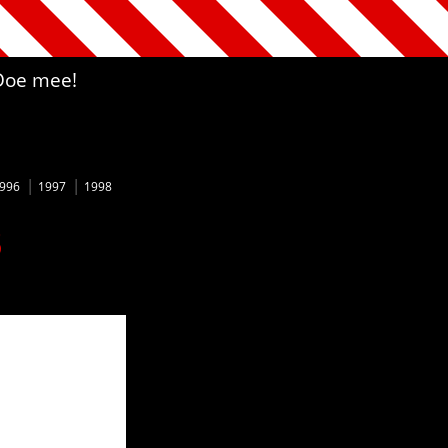
Doe mee!
996
1997
1998
3