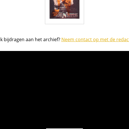
k bijdragen aan het archief?
Neem contact op met de redact