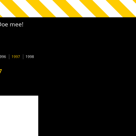
Doe mee!
996
1997
1998
7