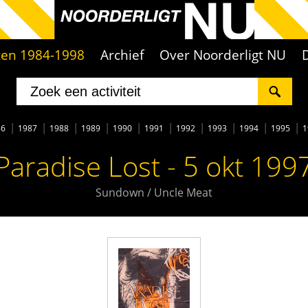
iten 1984-1998
Archief
Over Noorderligt NU
86
1987
1988
1989
1990
1991
1992
1993
1994
1995
1
Paradise Lost - 5 okt 199
Sundown / Uncle Meat