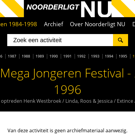
iten 1984-1998
Archief
Over Noorderligt NU
86
1987
1988
1989
1990
1991
1992
1993
1994
1995
1
Mega Jongeren Festival - 
1996
 optreden Henk Westbroek / Linda, Roos & Jessica / Extince 
Van deze activiteit is geen archiefmateriaal aanwezig.