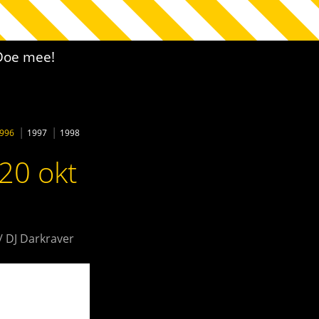
Doe mee!
996
1997
1998
20 okt
/ DJ Darkraver