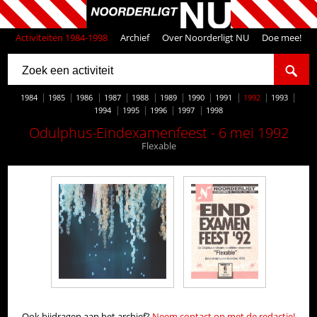
Activiteiten 1984-1998
Archief
Over Noorderligt NU
Doe mee!
1984
1985
1986
1987
1988
1989
1990
1991
1992
1993
1994
1995
1996
1997
1998
Odulphus-Eindexamenfeest - 6 mei 1992
Flexable
Ook bijdragen aan het archief?
Neem contact op met de redactie!