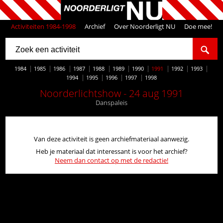
Activiteiten 1984-1998
Archief
Over Noorderligt NU
Doe mee!
1984
1985
1986
1987
1988
1989
1990
1991
1992
1993
1994
1995
1996
1997
1998
Noorderlichtshow - 24 aug 1991
Danspaleis
Van deze activiteit is geen archiefmateriaal aanwezig.
Heb je materiaal dat interessant is voor het archief?
Neem dan contact op met de redactie!