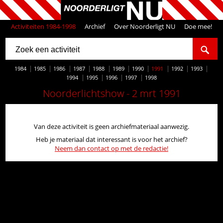
Activiteiten 1984-1998
Archief
Over Noorderligt NU
Doe mee!
1984
1985
1986
1987
1988
1989
1990
1991
1992
1993
1994
1995
1996
1997
1998
Noorderlichtshow - 2 mrt 1991
Van deze activiteit is geen archiefmateriaal aanwezig.
Heb je materiaal dat interessant is voor het archief?
Neem dan contact op met de redactie!