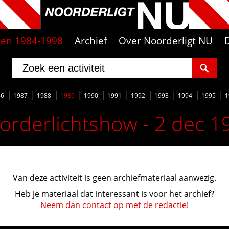
iten 1984-1998
Archief
Over Noorderligt NU
86
1987
1988
1989
1990
1991
1992
1993
1994
1995
1
orderlichtshow - 2 dec 1
Van deze activiteit is geen archiefmateriaal aanwezig.
Heb je materiaal dat interessant is voor het archief?
Neem dan contact op met de redactie!