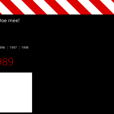
Doe mee!
996
1997
1998
989