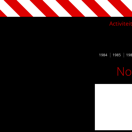
Activite
1984
1985
19
No