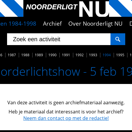
iten 1984-1998
Archief
Over Noorderligt NU
86
1987
1988
1989
1990
1991
1992
1993
1994
1995
1
orderlichtshow - 5 feb 1
Van deze activiteit is geen archiefmateriaal aanwezig.
Heb je materiaal dat interessant is voor het archief?
Neem dan contact op met de redactie!