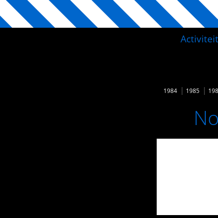
Activite
1984
1985
19
No