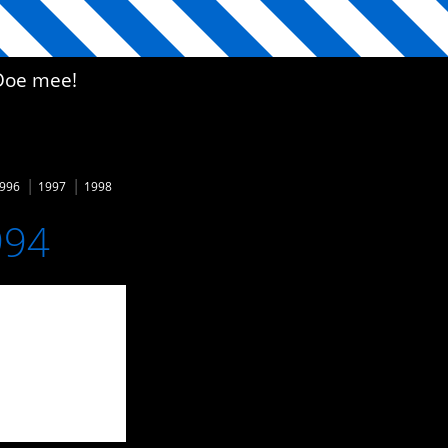
Doe mee!
996
1997
1998
994