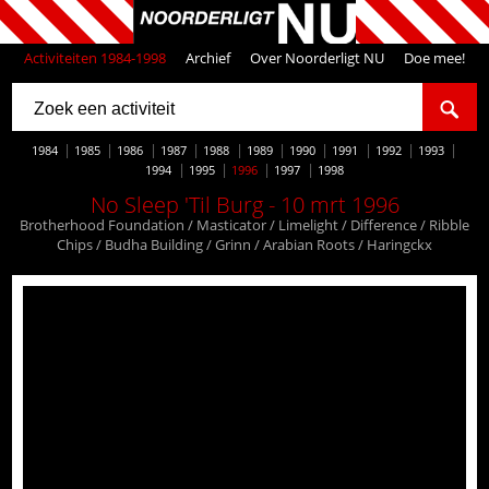
Activiteiten 1984-1998
Archief
Over Noorderligt NU
Doe mee!
1984
1985
1986
1987
1988
1989
1990
1991
1992
1993
1994
1995
1996
1997
1998
No Sleep 'Til Burg - 10 mrt 1996
Brotherhood Foundation / Masticator / Limelight / Difference / Ribble
Chips / Budha Building / Grinn / Arabian Roots / Haringckx