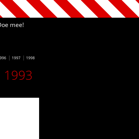
Doe mee!
996
1997
1998
n 1993