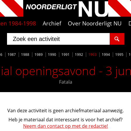
iten 1984-1998
Archief
Over Noorderligt NU
86
1987
1988
1989
1990
1991
1992
1993
1994
1995
1
al openingsavond - 3 ju
Fatala
Van deze activiteit is geen archiefmateriaal aanwezig.
Heb je materiaal dat interessant is voor het archief?
Neem dan contact op met de redactie!