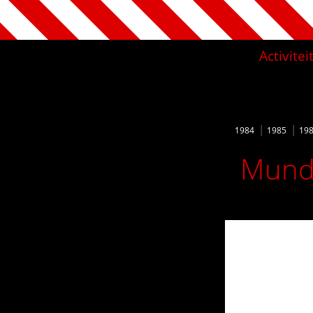
Activite
1984
1985
19
Mundi