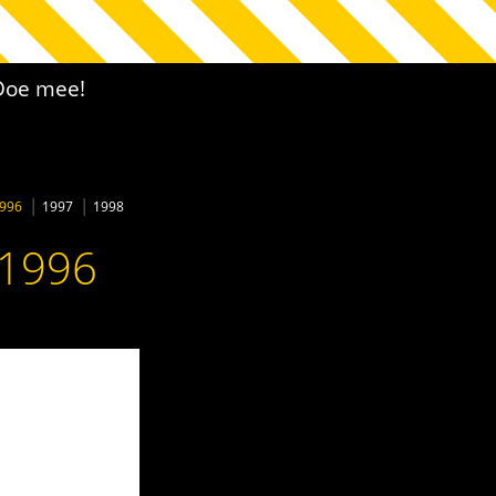
Doe mee!
996
1997
1998
 1996