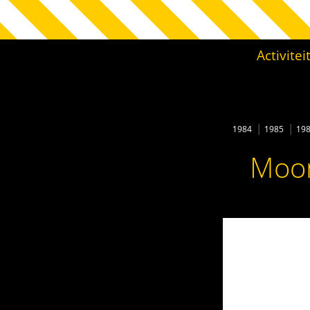
Activite
1984
1985
19
Moon