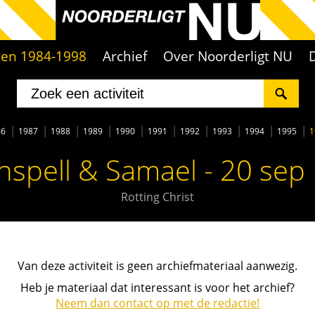
iten 1984-1998
Archief
Over Noorderligt NU
86
1987
1988
1989
1990
1991
1992
1993
1994
1995
1
spell & Samael - 20 sep
Rotting Christ
Van deze activiteit is geen archiefmateriaal aanwezig.
Heb je materiaal dat interessant is voor het archief?
Neem dan contact op met de redactie!