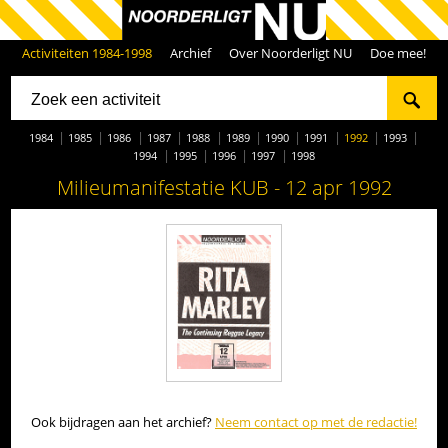
Activiteiten 1984-1998
Archief
Over Noorderligt NU
Doe mee!
1984
1985
1986
1987
1988
1989
1990
1991
1992
1993
1994
1995
1996
1997
1998
Milieumanifestatie KUB - 12 apr 1992
Ook bijdragen aan het archief?
Neem contact op met de redactie!