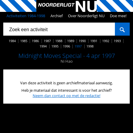
Activiteiten 1984-1998
Archief
Over Noorderligt NU
Doe mee!
1984
1985
1986
1987
1988
1989
1990
1991
1992
1993
1994
1995
1996
1997
1998
Midnight Moves Special - 4 apr 1997
Ni Hao
Van deze activiteit is geen archiefmateriaal aanwezig.
Heb je materiaal dat interessant is voor het archief?
Neem dan contact op met de redactie!