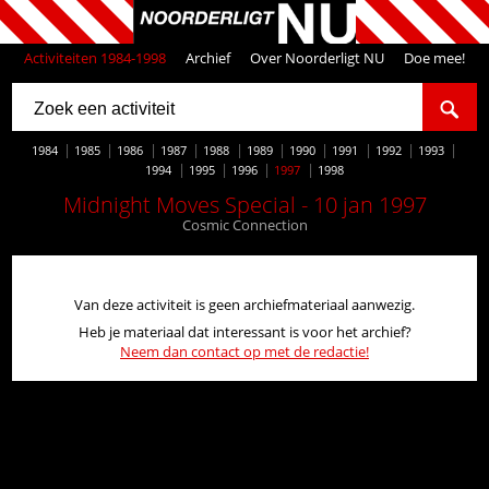
Activiteiten 1984-1998
Archief
Over Noorderligt NU
Doe mee!
1984
1985
1986
1987
1988
1989
1990
1991
1992
1993
1994
1995
1996
1997
1998
Midnight Moves Special - 10 jan 1997
Cosmic Connection
Van deze activiteit is geen archiefmateriaal aanwezig.
Heb je materiaal dat interessant is voor het archief?
Neem dan contact op met de redactie!