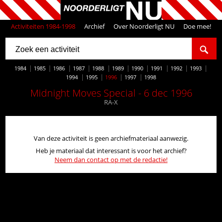
Activiteiten 1984-1998
Archief
Over Noorderligt NU
Doe mee!
1984
1985
1986
1987
1988
1989
1990
1991
1992
1993
1994
1995
1996
1997
1998
Midnight Moves Special - 6 dec 1996
RA-X
Van deze activiteit is geen archiefmateriaal aanwezig.
Heb je materiaal dat interessant is voor het archief?
Neem dan contact op met de redactie!