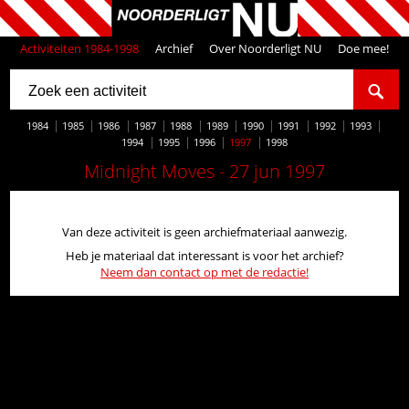
Activiteiten 1984-1998
Archief
Over Noorderligt NU
Doe mee!
1984
1985
1986
1987
1988
1989
1990
1991
1992
1993
1994
1995
1996
1997
1998
Midnight Moves - 27 jun 1997
Van deze activiteit is geen archiefmateriaal aanwezig.
Heb je materiaal dat interessant is voor het archief?
Neem dan contact op met de redactie!