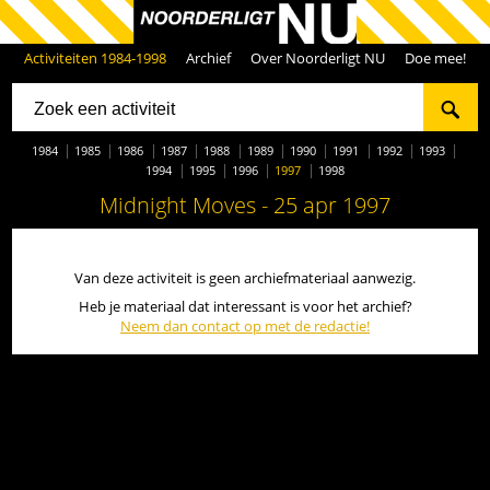
Activiteiten 1984-1998
Archief
Over Noorderligt NU
Doe mee!
1984
1985
1986
1987
1988
1989
1990
1991
1992
1993
1994
1995
1996
1997
1998
Midnight Moves - 25 apr 1997
Van deze activiteit is geen archiefmateriaal aanwezig.
Heb je materiaal dat interessant is voor het archief?
Neem dan contact op met de redactie!