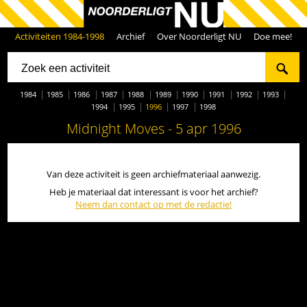
Activiteiten 1984-1998
Archief
Over Noorderligt NU
Doe mee!
1984
1985
1986
1987
1988
1989
1990
1991
1992
1993
1994
1995
1996
1997
1998
Midnight Moves - 5 apr 1996
Van deze activiteit is geen archiefmateriaal aanwezig.
Heb je materiaal dat interessant is voor het archief?
Neem dan contact op met de redactie!