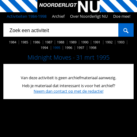
Activiteiten 1984-1998
Archief
Over Noorderligt NU
Doe mee!
1984
1985
1986
1987
1988
1989
1990
1991
1992
1993
1994
1995
1996
1997
1998
Midnight Moves - 31 mrt 1995
Van deze activiteit is geen archiefmateriaal aanwezig.
Heb je materiaal dat interessant is voor het archief?
Neem dan contact op met de redactie!