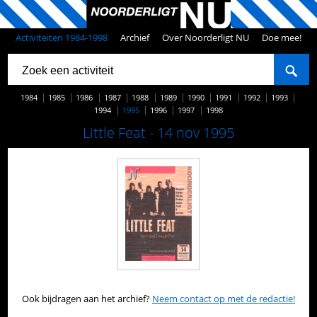
Activiteiten 1984-1998
Archief
Over Noorderligt NU
Doe mee!
1984
1985
1986
1987
1988
1989
1990
1991
1992
1993
1994
1995
1996
1997
1998
Little Feat - 14 nov 1995
Ook bijdragen aan het archief?
Neem contact op met de redactie!