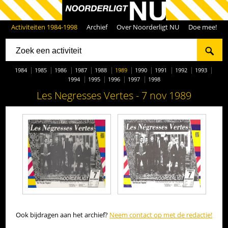
Activiteiten 1984-1998
Archief
Over Noorderligt NU
Doe mee!
1984
1985
1986
1987
1988
1989
1990
1991
1992
1993
1994
1995
1996
1997
1998
Les Negresses Vertes - 7 nov 1989
Ook bijdragen aan het archief?
Neem contact op met de redactie!