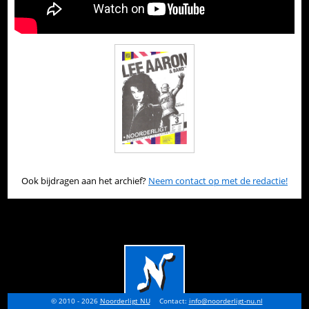
Ook bijdragen aan het archief?
Neem contact op met de redactie!
© 2010 - 2026
Noorderligt NU
Contact:
info@noorderligt-nu.nl