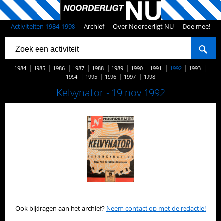
Activiteiten 1984-1998
Archief
Over Noorderligt NU
Doe mee!
1984
1985
1986
1987
1988
1989
1990
1991
1992
1993
1994
1995
1996
1997
1998
Kelvynator - 19 nov 1992
Ook bijdragen aan het archief?
Neem contact op met de redactie!