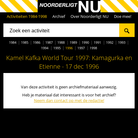
Activiteiten 1984-1998
Archief
Over Noorderligt NU
Doe mee!
1984
1985
1986
1987
1988
1989
1990
1991
1992
1993
1994
1995
1996
1997
1998
Kamel Kafka World Tour 1997: Kamagurka en
Etienne - 17 dec 1996
Van deze activiteit is geen archiefmateriaal aanwezig.
Heb je materiaal dat interessant is voor het archief?
Neem dan contact op met de redactie!